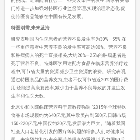
的挑战。近期随着社会上一些突发事件的发生,国家有关部
门将进一步加强对特医行业监督管理,实现治理常态化,促
使特医食品能够在中国有长足发展。
特医刚需,未来蓝海
研究表明国内住院患者的营养不良发生率为30%—55%,在
一些重症患者中营养不良的发生率可高达80%。营养不良
和肿瘤病人的死亡直接相关,大约20%—25%的肿瘤患者是
死于营养不良。特殊医学用途配方食品在临床营养治疗过
程中,可节省大量的资源,减少卫生资源的浪费。研究表明,
通过特医食品的营养支持,患者不仅可节省近20%的医疗费
用,还能提高康复效率,减少由于营养不良导致的并发症发
生率和住院天数。
北京协和医院临床营养科于康教授强调:“2015年全球特医
食品市场规模约为640亿元,其中欧美占到500亿,日韩市场
150-220亿元,中国仅约20亿元,发展潜力巨大。”随着我国
社会人口老龄化引发的医疗等问题的增多,人们对健康问
题、未病预防和补充全面营养理念的重视,以及中国90后