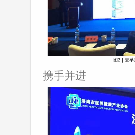
图2｜麦孚
携手并进