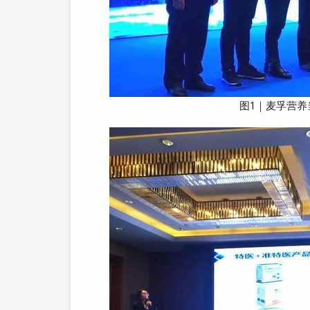
图1｜麦孚营养