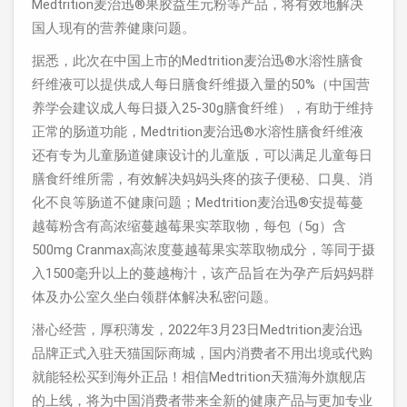
Medtrition麦治迅®果胶益生元粉等产品，将有效地解决
国人现有的营养健康问题。
据悉，此次在中国上市的Medtrition麦治迅®水溶性膳食
纤维液可以提供成人每日膳食纤维摄入量的50%（中国营
养学会建议成人每日摄入25-30g膳食纤维），有助于维持
正常的肠道功能，Medtrition麦治迅®水溶性膳食纤维液
还有专为儿童肠道健康设计的儿童版，可以满足儿童每日
膳食纤维所需，有效解决妈妈头疼的孩子便秘、口臭、消
化不良等肠道不健康问题；Medtrition麦治迅®安提莓蔓
越莓粉含有高浓缩蔓越莓果实萃取物，每包（5g）含
500mg Cranmax高浓度蔓越莓果实萃取物成分，等同于摄
入1500毫升以上的蔓越梅汁，该产品旨在为孕产后妈妈群
体及办公室久坐白领群体解决私密问题。
潜心经营，厚积薄发，2022年3月23日Medtrition麦治迅
品牌正式入驻天猫国际商城，国内消费者不用出境或代购
就能轻松买到海外正品！相信Medtrition天猫海外旗舰店
的上线，将为中国消费者带来全新的健康产品与更加专业